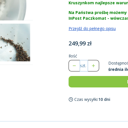
Kruszynkom najlepsze warun
Na Państwa prośbę możemy n
InPost Paczkomat - wówczas
Przejdź do pełnego opisu
Cena
249,99 zł
Ilość
Dostępnoś
szt.
średnia il
Czas wysyłki:
10 dni