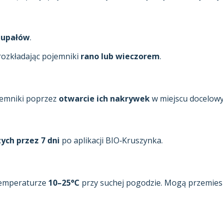
e
upałów
.
 rozkładając pojemniki
rano lub wieczorem
.
jemniki poprzez
otwarcie ich nakrywek
w miejscu docelow
ch przez 7 dni
po aplikacji BIO‑Kruszynka.
 temperaturze
10–25°C
przy suchej pogodzie. Mogą przemiesz