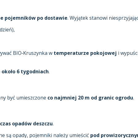
nie pojemników po dostawie
. Wyjątek stanowi niesprzyjają
dzień),
wywać BIO‑Kruszynka w
temperaturze pokojowej
i wypuśc
 około 6 tygodniach
.
inny być umieszczone
co najmniej 20 m od granic ogrodu
.
czas opadów deszczu
.
ne są opady, pojemniki należy umieścić
pod prowizoryczn