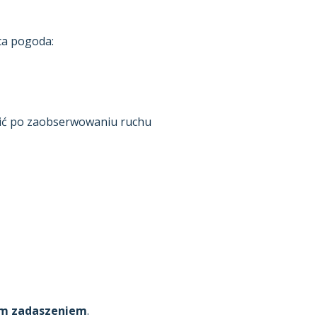
ca pogoda:
ić po zaobserwowaniu ruchu
ym zadaszeniem
.