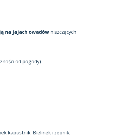
ją na jajach owadów
niszczących
żności od pogody).
k kapustnik, Bielinek rzepnik,