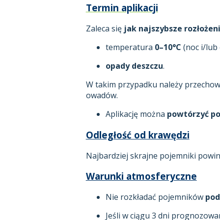
Termin aplikacji
Zaleca się
jak najszybsze rozłoże
temperatura
0–10°C
(noc i/lub 
opady deszczu
.
W takim przypadku należy przecho
owadów.
Aplikację można
powtórzyć
po
Odległość od krawędzi
Najbardziej skrajne pojemniki pow
Warunki atmosferyczne
Nie rozkładać pojemników
pod
Jeśli w ciągu 3 dni prognozowa