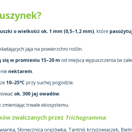
ruszynek?
uszki o wielkości ok. 1 mm (0,5–1,2 mm)
, które
pasożytu
adających jaja na powierzchni roślin.
ą się w promieniu 15–20 m
od miejsca wypuszczenia (w zale
znie
nektarem
.
rze
10–25°C
przy suchej pogodzie.
inować
ok. 300 jaj owadów
.
e zmieniając trwale ekosystemu.
ików zwalczanych przez
Trichogramma
:
nka, Słonecznica orężówka, Tantniś krzyżowiaczek, Bieline