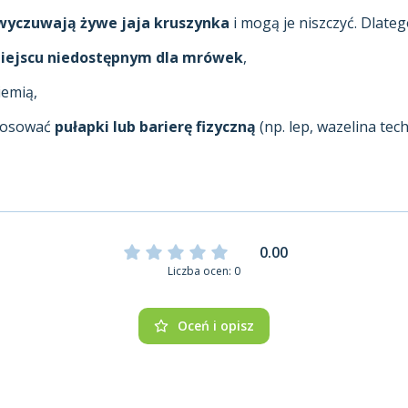
wyczuwają żywe jaja kruszynka
i mogą je niszczyć. Dlateg
iejscu niedostępnym dla mrówek
,
iemią,
stosować
pułapki lub barierę fizyczną
(np. lep, wazelina tec
0.00
Liczba ocen: 0
Oceń i opisz