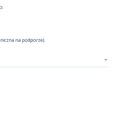
o:
hniczna na podporze).