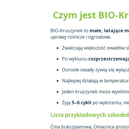
Czym jest BIO‑K
BIO‑Kruszynek to
małe, latające m
uprawy rolnicze i ogrodowe.
Zwalczają większość owadów skł
Po wykluciu
rozprzestrzeniaj
Dorosłe owady żywią się wyłąc
Najlepiej działają w temperatu
Jeden kruszynek może wyelim
Żyją
5–6 cykli
po wyłożeniu, ni
Lista przykładowych szkodn
Ćma bukszpanowa, Omacnica prosowia