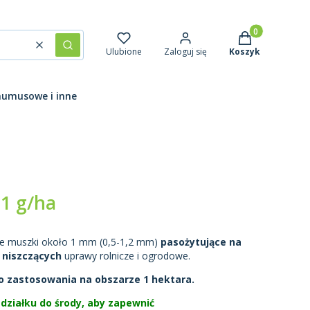
Produkty w kosz
Wyczyść
Szukaj
Ulubione
Zaloguj się
Koszyk
humusowe i inne
 1 g/ha
ce muszki około 1 mm (0,5-1,2 mm)
pasożytujące na
 niszczących
uprawy rolnicze i ogrodowe.
o zastosowania na obszarze 1 hektara.
edziałku do środy, aby zapewnić