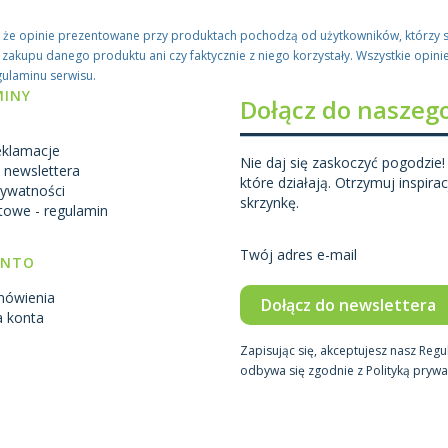
, że opinie prezentowane przy produktach pochodzą od użytkowników, którzy s
zakupu danego produktu ani czy faktycznie z niego korzystały. Wszystkie opinie
gulaminu serwisu.
MINY
Dołącz do naszeg
eklamacje
Nie daj się zaskoczyć pogodzie!
 newslettera
które działają. Otrzymuj inspir
rywatności
skrzynkę.
towe - regulamin
Twój adres e-mail
ONTO
mówienia
Dołącz do newslettera
a konta
Zapisując się, akceptujesz nasz Reg
odbywa się zgodnie z Polityką prywa