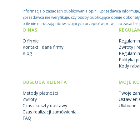
Informacja o zasadach publikowania opinii Sprzedawca informuje
Sprzedawca nie weryfikuje, czy osoby publikujące opinie dokonały 
o ile nie naruszają obowiązujących przepisów prawa lub zasad re
Linki w stopce
O NAS
REGULA
O firmie
Regulamin
Kontakt i dane firmy
Zwroty i r
Blog
Regulamin
Polityka p
Kody raba
OBSŁUGA KLIENTA
MOJE K
Metody płatności
Twoje za
Zwroty
Ustawieni
Czas i koszty dostawy
Ulubione
Czas realizacji zamówienia
FAQ