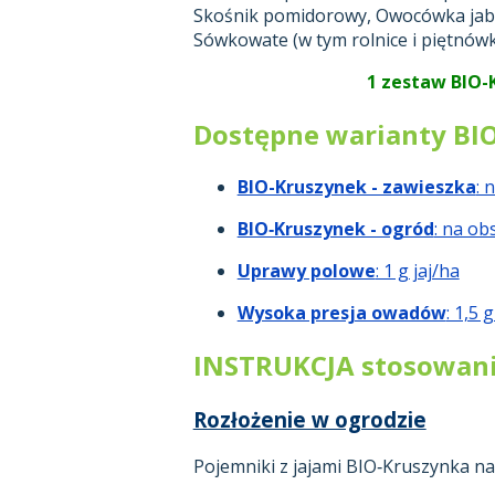
Skośnik pomidorowy, Owocówka jabł
Sówkowate (w tym rolnice i piętnówki
1 zestaw BIO-
Dostępne warianty BI
BIO-Kruszynek - zawieszka
: 
BIO‑Kruszynek - ogród
: na ob
Uprawy polowe
: 1 g jaj/ha
Wysoka presja owadów
: 1,5 
INSTRUKCJA stosowani
Rozłożenie w ogrodzie
Pojemniki z jajami BIO‑Kruszynka n