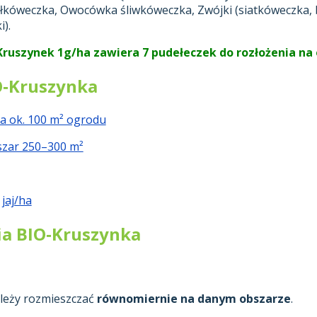
kóweczka, Owocówka śliwkóweczka, Zwójki (siatkóweczka, 
).
Kruszynek 1g/ha zawiera 7 pudełeczek do rozłożenia na 
O‑Kruszynka
na ok. 100 m² ogrodu
szar 250–300 m²
g jaj/ha
a BIO‑Kruszynka
ależy rozmieszczać
równomiernie na danym obszarze
.